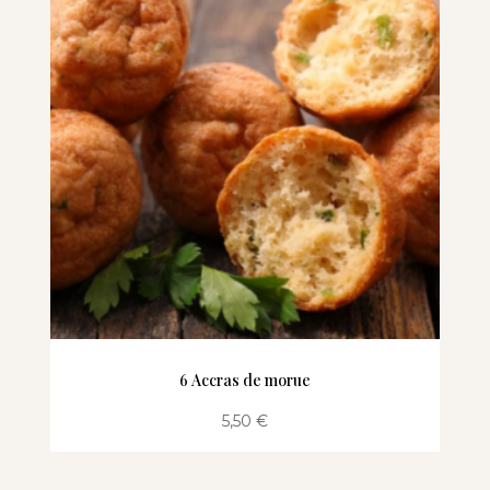
6 Accras de morue
5,50
€