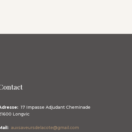
Contact
Adresse
:
17 Impasse Adjudant Cheminade
21600 Longvic
Mail
:
auxsaveursdelacote@gmail.com