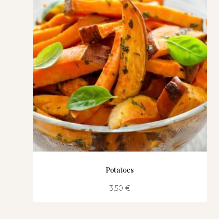
Potatoes
3,50
€