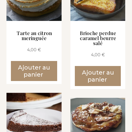
Tarte au citron
Brioche perdue
meringuée
caramel beurre
salé
4,00
€
4,00
€
Ajouter au
Ajouter au
panier
panier