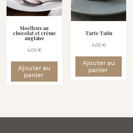
Moelleux au
chocolat et crème
Tarte Tatin
anglaise
4,00
€
4,00
€
Ajouter au
Ajouter au
panier
panier