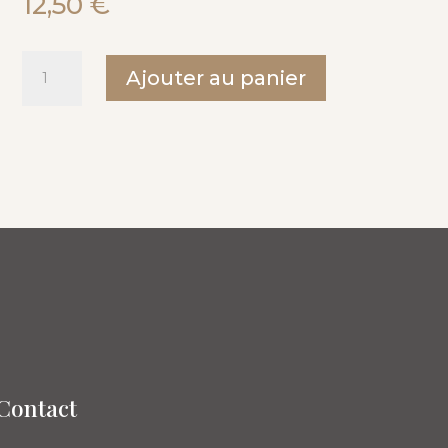
12,50
€
quantité
Ajouter au panier
de
Poulet
Gaston
Gérard
Contact