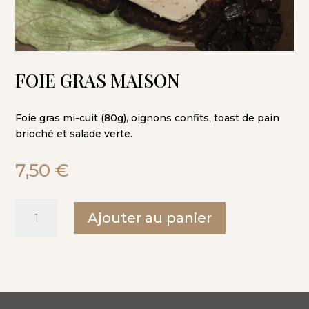
FOIE GRAS MAISON
Foie gras mi-cuit (80g), oignons confits, toast de pain
brioché et salade verte.
7,50
€
quantité
Ajouter au panier
de
Foie
gras
maison